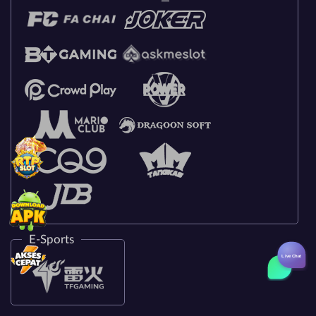
E-Sports