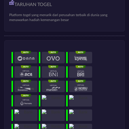
TARUHAN TOGEL
Platform togel yang menarik dari perusahan terbaik di dunia yang
menawarkan hadiah kemenangan besar