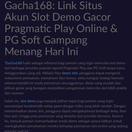
Gacha168: Link Situs
Akun Slot Demo Gacor
Pragmatic Play Online &
PG Soft Gampang
Menang Hari Ini
"
Gacha168
hadir sebagai referensi bagi pemain yang ingin mencoba slot demo
dari berbagai provider populer seperti Pragmatic Play dan PG Soft tanpa harus
menggunakan uang asli. Melalui fitur
demo slot
, pengguna dapat mengenal
mekanisme permainan, memahami fitur bonus, serta menguji strategi bermain
sebelum beralih ke mode permainan sesungguhnya. Akses yang mudah dan
pilihan game yang beragam menjadikan pengalaman mencoba slot lebih praktis
dan nyaman.
Selain itu,
slot demo
juga menjadi pilihan tepat bagi pemain yang ingin
mempelajari karakteristik setiap game dengan risiko yang lebih rendah. Dengan
memanfaatkan demo slot, pengguna dapat mengeksplorasi berbagai tema, fitur
free spin, hingga pola permainan yang tersedia dari provider ternama. Karena
itu, banyak pemain memanfaatkan mode demo sebagai sarana latihan untuk
meningkatkan pemahaman mereka terhadap permainan slot online yang sedang
populer saat ini."