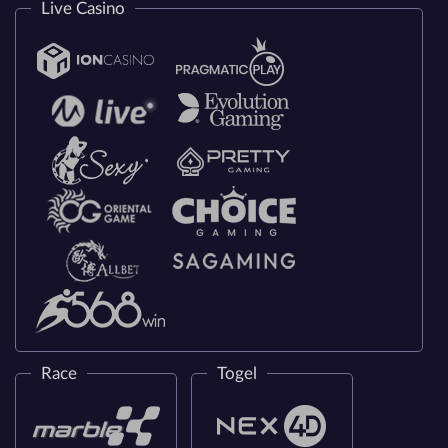
Live Casino
Race
Togel