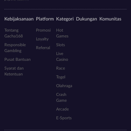
Kebijaksanaan
Platform
Kategori
Dukungan
Komunitas
Tentang
Promosi
Hot
Gacha168
Games
Loyalty
Responsible
Slots
Referral
Gambling
Live
Pusat Bantuan
Casino
Syarat dan
Race
Ketentuan
Togel
Olahraga
Crash
Game
Arcade
E-Sports