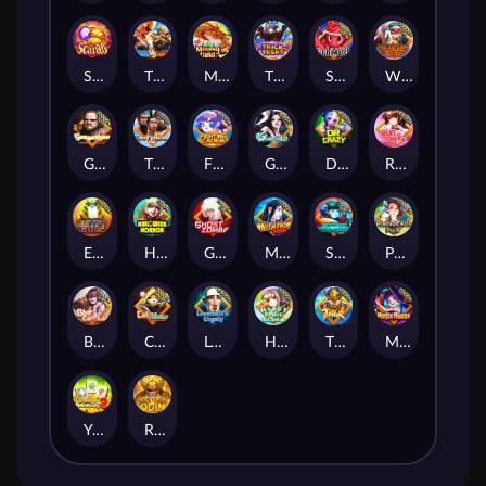
Scarab
Thor vs Loki
Mahjong Gold 3
TRICK OR TREAT
Sushi Match
Wilderness Hunting
Gaogashou
Three Kingdoms
Fighting Academy
Gumiho
DR. Crazy
Run Date
Egypt Gods
Halloween Horror
Ghost Zombie
Mutation fish
Star Cruise
Prehistoric Park
Beer Carnival
Cat VS Mouse
Lovecraft's Legacy
Happy Fruit Stand
THOR
Magic House
Yuanbao Mahjong2
Ragnarok Odin