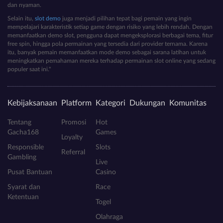
dan nyaman.
Selain itu,
slot demo
juga menjadi pilihan tepat bagi pemain yang ingin
mempelajari karakteristik setiap game dengan risiko yang lebih rendah. Dengan
memanfaatkan demo slot, pengguna dapat mengeksplorasi berbagai tema, fitur
free spin, hingga pola permainan yang tersedia dari provider ternama. Karena
itu, banyak pemain memanfaatkan mode demo sebagai sarana latihan untuk
meningkatkan pemahaman mereka terhadap permainan slot online yang sedang
populer saat ini."
Kebijaksanaan
Platform
Kategori
Dukungan
Komunitas
Tentang
Promosi
Hot
Gacha168
Games
Loyalty
Responsible
Slots
Referral
Gambling
Live
Pusat Bantuan
Casino
Syarat dan
Race
Ketentuan
Togel
Olahraga