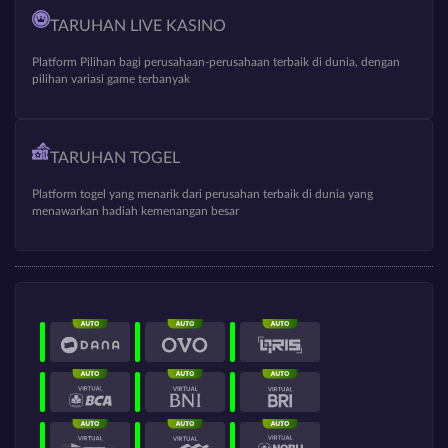
TARUHAN LIVE KASINO
Platform Pilihan bagi perusahaan-perusahaan terbaik di dunia, dengan
pilihan variasi game terbanyak
TARUHAN TOGEL
Platform togel yang menarik dari perusahan terbaik di dunia yang
menawarkan hadiah kemenangan besar