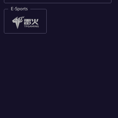
E-Sports