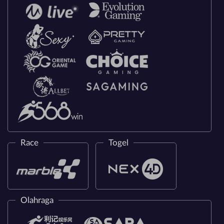
Race
Togel
Olahraga