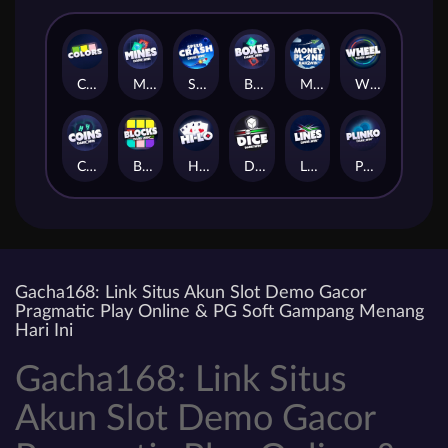
Colors
Mines
Speed Crash
Boxes
Moneyplane
Wheel
Coins
Blocks
Hi-Lo
DICE
Lines
Plinko
Gacha168: Link Situs Akun Slot Demo Gacor
Pragmatic Play Online & PG Soft Gampang Menang
Hari Ini
Gacha168: Link Situs
Akun Slot Demo Gacor