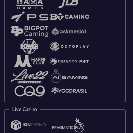
Live Casino