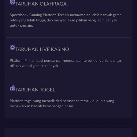
TARUHAN OLAHRAGA
Sportsbook Gaming Platform Terbaik menawarkan lebih banyak game,
odds yang lebih tinggi, dan menyediakan pilihan yang lebih banyak
untuk pemain.
TARUHAN LIVE KASINO
Platform Pilihan bagi perusahaan-perusahaan terbaik di dunia, dengan
pilihan variasi game terbanyak
TARUHAN TOGEL
Platform togel yang menarik dari perusahan terbaik di dunia yang
menawarkan hadiah kemenangan besar