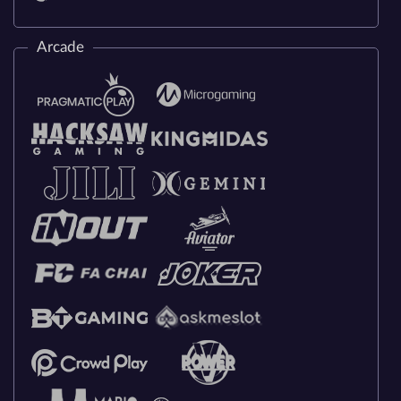
Arcade