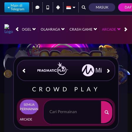
Main di
MASUK
DAF
Telegram
RACE
TOGEL
OLAHRAGA
CRASH GAME
ARCADE
E-
CROWD PLAY
SEMUA
PERMAINAN
ARCADE