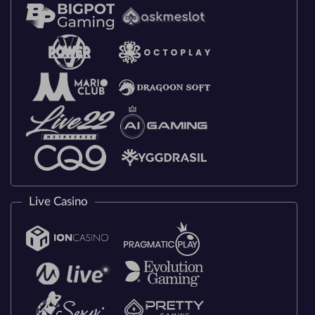
Live Casino