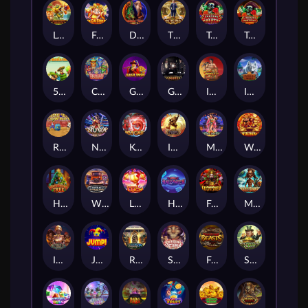
Legendary Beasts
Fa Cai Shen Deluxe
Dragon Tiger Gate
The Big Deal Deluxe
Taberna De Los Muertos
Taberna De Los Muertos Ultra
5 Mariachis
Calaveras Explosivas
Gold Rush
Gangsters
Indian Cash Catcher
Indiana Wolf
Ride Em Cowboy
Nuwa Deluxe
Koi Gate
Infernal Fury
Mystic Fortune Deluxe
Wealth Inn
Happiest Christmas Tree
Wild Trucks
Lantern Luck
Hot Hot Halloween
Fa Cai Shen
Mystic Shaman
Isibaya Queens
Jump!
Racing Royalty
Shivering Strings
Four Divine Beasts
Shamrock Quest