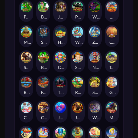
Pucker Up Prince
Buggy Bonus
Jungle Rumble
Panda Panda
Wicked Witch
Loony Blox
Mount Mazuma
SOS
Happy Ape
Weird Science
Zeus Deluxe
Crystopia
Steampunk Plinko
Blackbeards Bounty
Candy Tower
Super Strike
Naughty Wukong
Treasure Tomb
Barnstormer Bucks
Fenghuang
The Dead Escape
Rainbowmania
Sir Blingalot
Golden Unicorn Deluxe
Cake Valley
Coyote Crash
JellyFish Flow Ultra
Jugglenaut
Witches Tome
Marvelous Furlongs