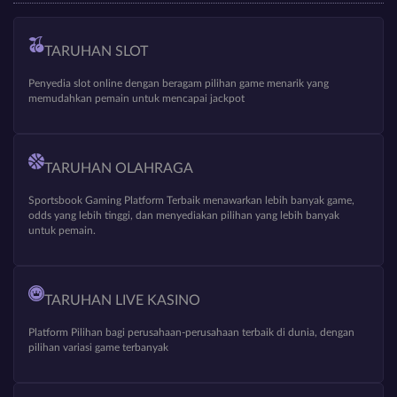
TARUHAN SLOT
Penyedia slot online dengan beragam pilihan game menarik yang
memudahkan pemain untuk mencapai jackpot
TARUHAN OLAHRAGA
Sportsbook Gaming Platform Terbaik menawarkan lebih banyak game,
odds yang lebih tinggi, dan menyediakan pilihan yang lebih banyak
untuk pemain.
TARUHAN LIVE KASINO
Platform Pilihan bagi perusahaan-perusahaan terbaik di dunia, dengan
pilihan variasi game terbanyak