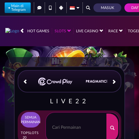
Main di
MASUK
DAF
Telegram
IDR
12,664,265,
HOT GAMES
SLOTS
LIVE CASINO
RACE
TOGE
LIVE22
SEMUA
PERMAINAN
TOP
SLOTS
20