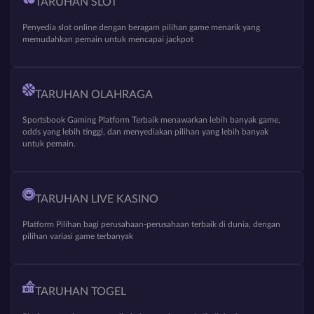
TARUHAN SLOT
Penyedia slot online dengan beragam pilihan game menarik yang
memudahkan pemain untuk mencapai jackpot
TARUHAN OLAHRAGA
Sportsbook Gaming Platform Terbaik menawarkan lebih banyak game,
odds yang lebih tinggi, dan menyediakan pilihan yang lebih banyak
untuk pemain.
TARUHAN LIVE KASINO
Platform Pilihan bagi perusahaan-perusahaan terbaik di dunia, dengan
pilihan variasi game terbanyak
TARUHAN TOGEL