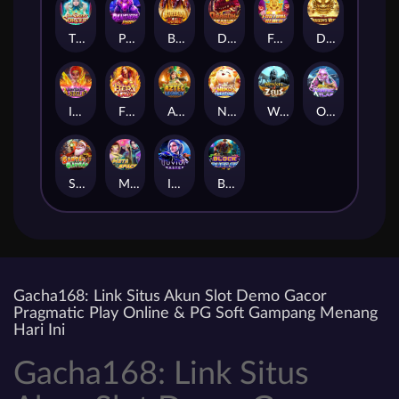
The Great Sorcery
Panthera Pardus
Buffalo Blaze
Dragon Treasure
Fortune Realm
Dragon Wish
Into the Fay: Ashley
Fiery Lady
Aztec Legacy
Neko Treasure
Wonders of Zeus
Oni Cosmic Atlas
Santa's Payday
Meta Space
Illuvium Master
Block Buster
Gacha168: Link Situs Akun Slot Demo Gacor
Pragmatic Play Online & PG Soft Gampang Menang
Hari Ini
Gacha168: Link Situs