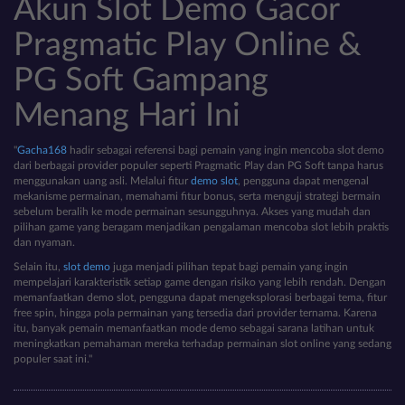
Akun Slot Demo Gacor
Pragmatic Play Online &
PG Soft Gampang
Menang Hari Ini
"
Gacha168
hadir sebagai referensi bagi pemain yang ingin mencoba slot demo
dari berbagai provider populer seperti Pragmatic Play dan PG Soft tanpa harus
menggunakan uang asli. Melalui fitur
demo slot
, pengguna dapat mengenal
mekanisme permainan, memahami fitur bonus, serta menguji strategi bermain
sebelum beralih ke mode permainan sesungguhnya. Akses yang mudah dan
pilihan game yang beragam menjadikan pengalaman mencoba slot lebih praktis
dan nyaman.
Selain itu,
slot demo
juga menjadi pilihan tepat bagi pemain yang ingin
mempelajari karakteristik setiap game dengan risiko yang lebih rendah. Dengan
memanfaatkan demo slot, pengguna dapat mengeksplorasi berbagai tema, fitur
free spin, hingga pola permainan yang tersedia dari provider ternama. Karena
itu, banyak pemain memanfaatkan mode demo sebagai sarana latihan untuk
meningkatkan pemahaman mereka terhadap permainan slot online yang sedang
populer saat ini."