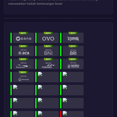
menawarkan hadiah kemenangan besar