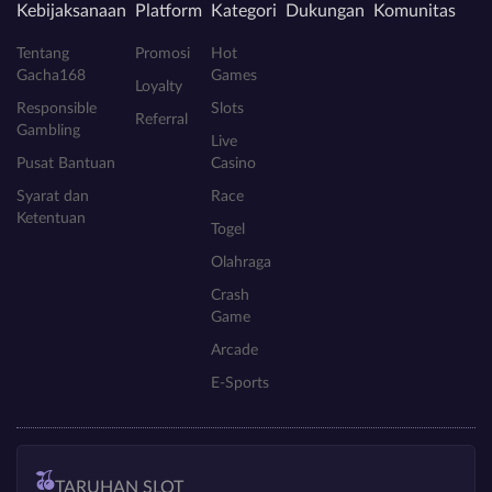
Kebijaksanaan
Platform
Kategori
Dukungan
Komunitas
Tentang
Promosi
Hot
Gacha168
Games
Loyalty
Responsible
Slots
Referral
Gambling
Live
Pusat Bantuan
Casino
Syarat dan
Race
Ketentuan
Togel
Olahraga
Crash
Game
Arcade
E-Sports
TARUHAN SLOT