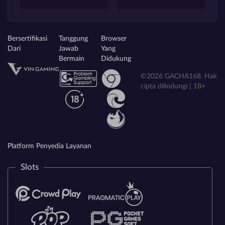
Bersertifikasi
Tanggung
Browser
Dari
Jawab
Yang
Bermain
Didukung
©2026 GACHA168. Hak
cipta dilindungi | 18+
Platform Penyedia Layanan
Slots