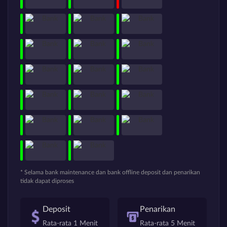
* Selama bank maintenance dan bank offline deposit dan penarikan
tidak dapat diproses
Deposit
Penarikan
Rata-rata 1 Menit
Rata-rata 5 Menit