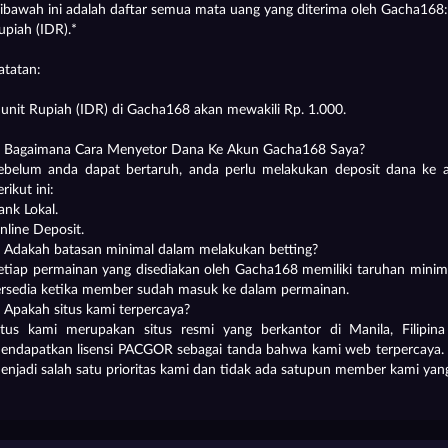
ibawah ini adalah daftar semua mata uang yang diterima oleh Gacha168:
upiah (IDR).*
atatan:
 unit Rupiah (IDR) di Gacha168 akan mewakili Rp. 1.000.
. Bagaimana Cara Menyetor Dana Ke Akun Gacha168 Saya?
ebelum anda dapat bertaruh, anda perlu melakukan deposit dana ke 
rikut ini:
ank Lokal.
nline Deposit.
. Adakah batasan minimal dalam melakukan betting?
etiap permainan yang disediakan oleh Gacha168 memiliki taruhan minima
ersedia ketika member sudah masuk ke dalam permainan.
. Apakah situs kami terpercaya?
itus kami merupakan situs resmi yang berkantor di Manila, Filipi
endapatkan lisensi PACGOR sebagai tanda bahwa kami web terpercaya. S
enjadi salah satu prioritas kami dan tidak ada satupun member kami ya