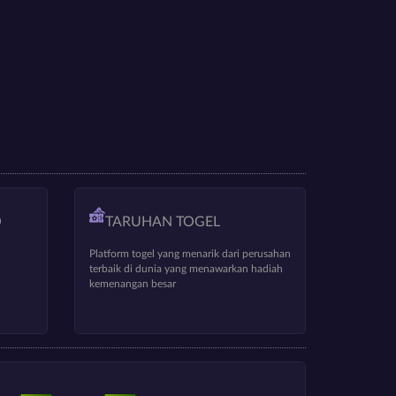
O
TARUHAN TOGEL
Platform togel yang menarik dari perusahan
terbaik di dunia yang menawarkan hadiah
kemenangan besar