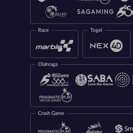
Race
Togel
Olahraga
Crash Game