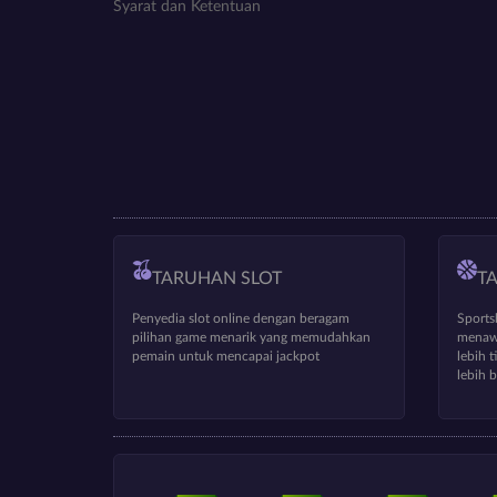
Syarat dan Ketentuan
TARUHAN SLOT
T
Penyedia slot online dengan beragam
Sports
pilihan game menarik yang memudahkan
menawa
pemain untuk mencapai jackpot
lebih 
lebih 