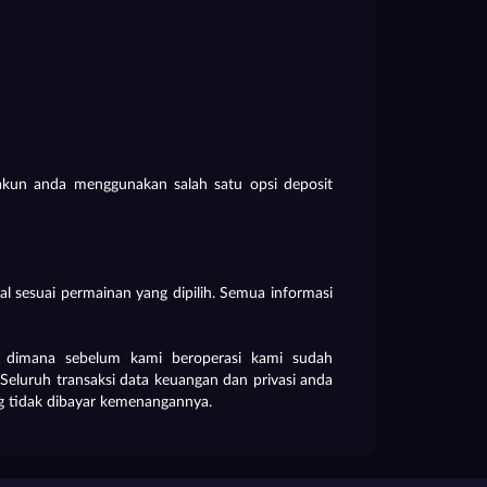
akun anda menggunakan salah satu opsi deposit
l sesuai permainan yang dipilih. Semua informasi
na dimana sebelum kami beroperasi kami sudah
eluruh transaksi data keuangan dan privasi anda
ng tidak dibayar kemenangannya.