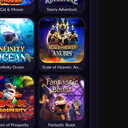
Cat & Mouse
Starry Adventure
Infinity Ocean
Scale of Heaven: Anubis
m of Prosperity
Fantastic Beast