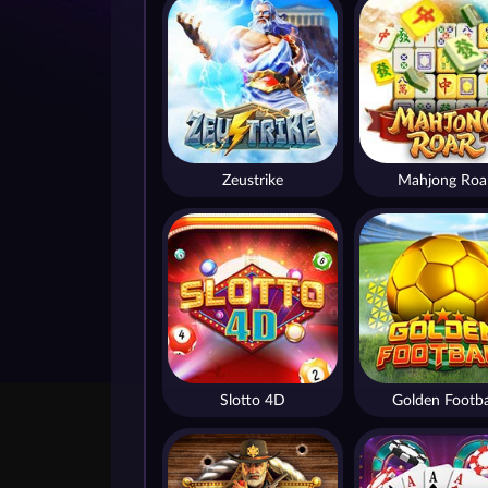
Zeustrike
Mahjong Roa
Slotto 4D
Golden Footba