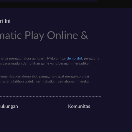
i Ini
atic Play Online &
 harus menggunakan uang asli. Melalui fitur
demo slot
, pengguna
ses yang mudah dan pilihan game yang beragam menjadikan
an memanfaatkan demo slot, pengguna dapat mengeksplorasi
agai sarana latihan untuk meningkatkan pemahaman mereka
ukungan
Komunitas