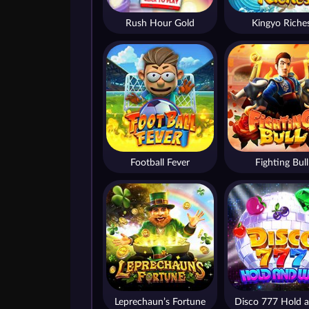
Rush Hour Gold
Kingyo Riche
Football Fever
Fighting Bull
Leprechaun’s Fortune