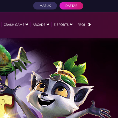
MASUK
DAFTAR
PROMOSI
CRASH GAME
ARCADE
E-SPORTS