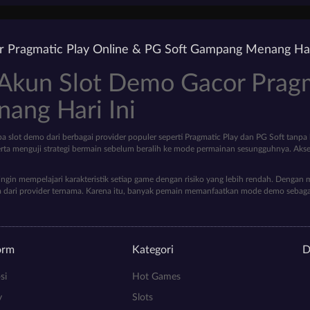
r Pragmatic Play Online & PG Soft Gampang Menang Har
 Akun Slot Demo Gacor Pragm
ang Hari Ini
a slot demo dari berbagai provider populer seperti Pragmatic Play dan PG Soft tanpa
rta menguji strategi bermain sebelum beralih ke mode permainan sesungguhnya. Ak
 ingin mempelajari karakteristik setiap game dengan risiko yang lebih rendah. Deng
sedia dari provider ternama. Karena itu, banyak pemain memanfaatkan mode demo seb
orm
Kategori
D
si
Hot Games
y
Slots