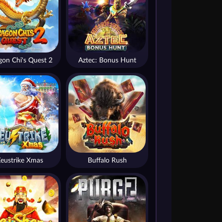
gon Chi's Quest 2
Aztec: Bonus Hunt
eustrike Xmas
Buffalo Rush