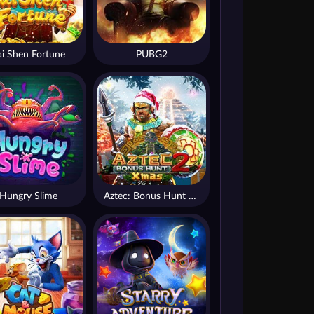
ai Shen Fortune
PUBG2
Hungry Slime
Aztec: Bonus Hunt 2 Xmas