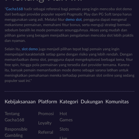
"
Gacha168
hadir sebagai referensi bagi pemain yang ingin mencoba slot demo
dari berbagai provider populer seperti Pragmatic Play dan PG Soft tanpa harus
menggunakan uang asli. Melalui fitur
demo slot
, pengguna dapat mengenal
mekanisme permainan, memahami fitur bonus, serta menguji strategi bermain
sebelum beralih ke mode permainan sesungguhnya. Akses yang mudah dan
pilihan game yang beragam menjadikan pengalaman mencoba slot lebih praktis
dan nyaman.
Selain itu,
slot demo
juga menjadi pilihan tepat bagi pemain yang ingin
mempelajari karakteristik setiap game dengan risiko yang lebih rendah. Dengan
memanfaatkan demo slot, pengguna dapat mengeksplorasi berbagai tema, fitur
free spin, hingga pola permainan yang tersedia dari provider ternama. Karena
itu, banyak pemain memanfaatkan mode demo sebagai sarana latihan untuk
meningkatkan pemahaman mereka terhadap permainan slot online yang sedang
populer saat ini."
Kebijaksanaan
Platform
Kategori
Dukungan
Komunitas
Tentang
Promosi
Hot
Gacha168
Games
Loyalty
Responsible
Slots
Referral
Gambling
Live