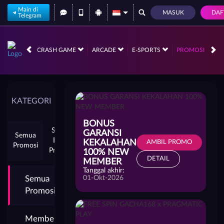
Main di
MASUK
DAF
Telegram
PROMOSI
AHRAGA
CRASH GAME
ARCADE
E-SPORTS
KATEGORI
BONUS
Semua
GARANSI
Semua
Event
KEKALAHAN
AMBIL PROMO
Promosi
Provider
100% NEW
DETAIL
MEMBER
Tanggal akhir:
Semua
01-Okt-2026
Promosi
Member