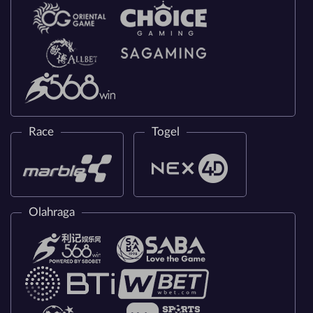
Race
Togel
Olahraga