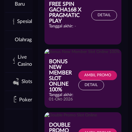
Baru
FREE SPIN
GACHA168 X
PRAGMATIC
DETAIL
PLAY
Spesial
Tanggal akhir:
-
Olahraga
Live
BONUS
Casino
NEW
MEMBER
AMBIL PROMO
SLOT
Slots
ONLINE
DETAIL
100%
Tanggal akhir:
Poker
01-Okt-2026
DOUBLE
PROMO