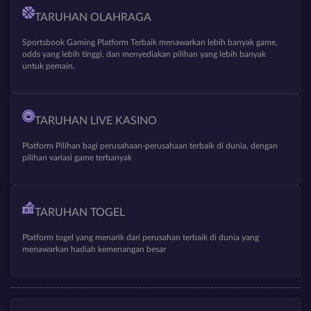
TARUHAN OLAHRAGA
Sportsbook Gaming Platform Terbaik menawarkan lebih banyak game,
odds yang lebih tinggi, dan menyediakan pilihan yang lebih banyak
untuk pemain.
TARUHAN LIVE KASINO
Platform Pilihan bagi perusahaan-perusahaan terbaik di dunia, dengan
pilihan variasi game terbanyak
TARUHAN TOGEL
Platform togel yang menarik dari perusahan terbaik di dunia yang
menawarkan hadiah kemenangan besar