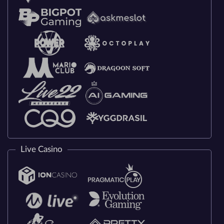
Live Casino