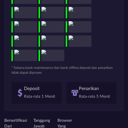
* Selama bank maintenance dan bank offline deposit dan penarikan
tidak dapat diproses
Deposit
Penarikan
Rata-rata 1 Menit
Rata-rata 5 Menit
Bersertifikasi
Tanggung
Browser
Dari
Jawab
Yang