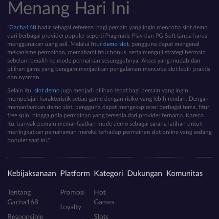
Menang Hari Ini
"
Gacha168
hadir sebagai referensi bagi pemain yang ingin mencoba slot demo
dari berbagai provider populer seperti Pragmatic Play dan PG Soft tanpa harus
menggunakan uang asli. Melalui fitur
demo slot
, pengguna dapat mengenal
mekanisme permainan, memahami fitur bonus, serta menguji strategi bermain
sebelum beralih ke mode permainan sesungguhnya. Akses yang mudah dan
pilihan game yang beragam menjadikan pengalaman mencoba slot lebih praktis
dan nyaman.
Selain itu,
slot demo
juga menjadi pilihan tepat bagi pemain yang ingin
mempelajari karakteristik setiap game dengan risiko yang lebih rendah. Dengan
memanfaatkan demo slot, pengguna dapat mengeksplorasi berbagai tema, fitur
free spin, hingga pola permainan yang tersedia dari provider ternama. Karena
itu, banyak pemain memanfaatkan mode demo sebagai sarana latihan untuk
meningkatkan pemahaman mereka terhadap permainan slot online yang sedang
populer saat ini."
Kebijaksanaan
Platform
Kategori
Dukungan
Komunitas
Tentang
Promosi
Hot
Gacha168
Games
Loyalty
Responsible
Slots