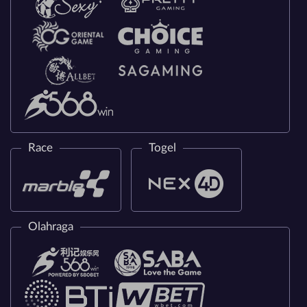
Race
Togel
Olahraga