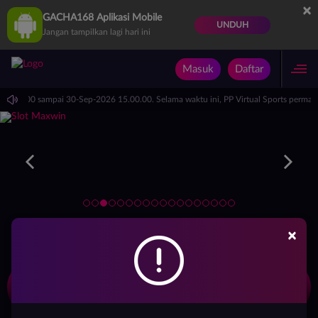
×
GACHA168 Aplikasi Mobile
UNDUH
Jangan tampilkan lagi hari ini
Masuk
Daftar
i 15.00.00 sampai 30-Sep-2026 15.00.00. Selama waktu ini, PP Virtual Sports perma
×
JACKPOT
PLAY
IDR
12,667,841,859